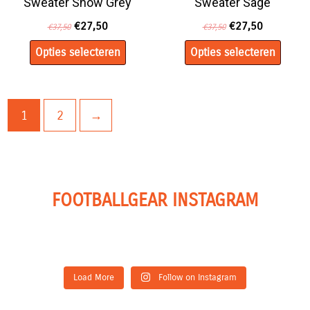
Sweater Snow Grey
Sweater Sage
op
op
de
de
€
27,50
€
27,50
€
37,50
€
37,50
productpagina
productpagina
Opties selecteren
Opties selecteren
1
2
→
FOOTBALLGEAR INSTAGRAM
Load More
Follow on Instagram