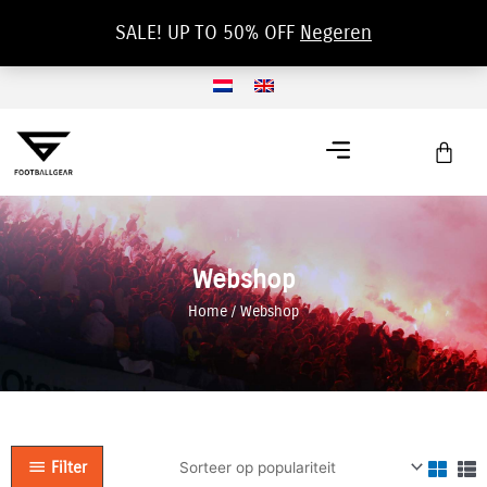
Ga
SALE! UP TO 50% OFF
Negeren
naar
de
inhoud
Win
Webshop
Home
/
Webshop
Filter