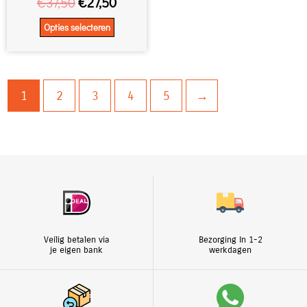
op
€
37,50
€
27,50
de
Opties selecteren
productpagina
1
2
3
4
5
→
Veilig betalen via
Bezorging In 1-2
je eigen bank
werkdagen