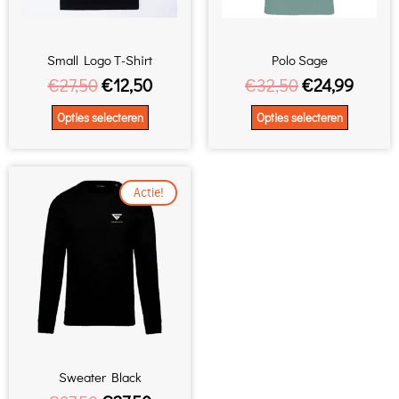
kan
kan
gekozen
gekoze
worden
worde
Small Logo T-Shirt
Polo Sage
op
op
€
27,50
€
12,50
€
32,50
€
24,99
de
de
Opties selecteren
Opties selecteren
productpagina
produc
Oorspronkelijke
Huidige
Dit
Actie!
prijs
product
prijs
heeft
was:
is:
meerdere
€37,50.
€27,50.
variaties.
Deze
optie
kan
gekozen
worden
Sweater Black