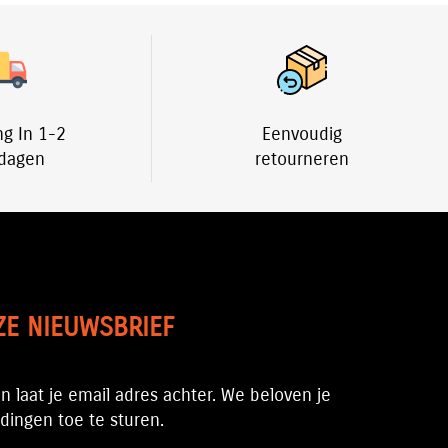
ng In 1-2
Eenvoudig
dagen
retourneren
ZE NIEUWSBRIEF
n laat je email adres achter. We beloven je
ingen toe te sturen.