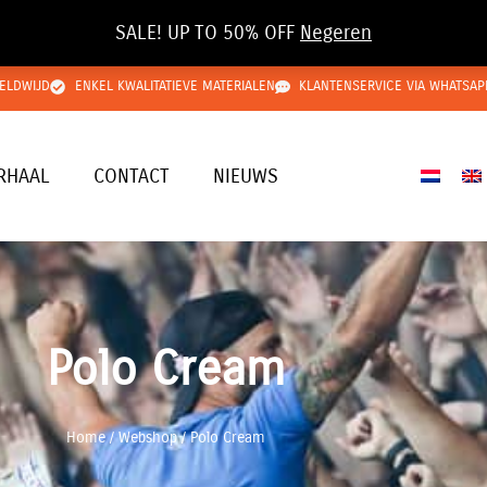
SALE! UP TO 50% OFF
Negeren
ELDWIJD
ENKEL KWALITATIEVE MATERIALEN
KLANTENSERVICE VIA WHATSAP
RHAAL
CONTACT
NIEUWS
Polo Cream
Home
/
Webshop
/
Polo Cream