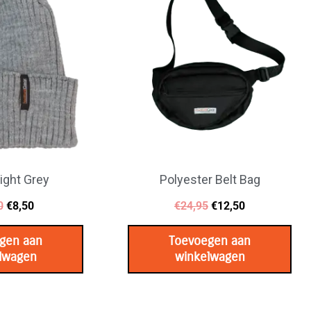
€17,50.
€8,50.
€24,95.
€12,50.
ight Grey
Polyester Belt Bag
0
€
8,50
€
24,95
€
12,50
gen aan
Toevoegen aan
lwagen
winkelwagen