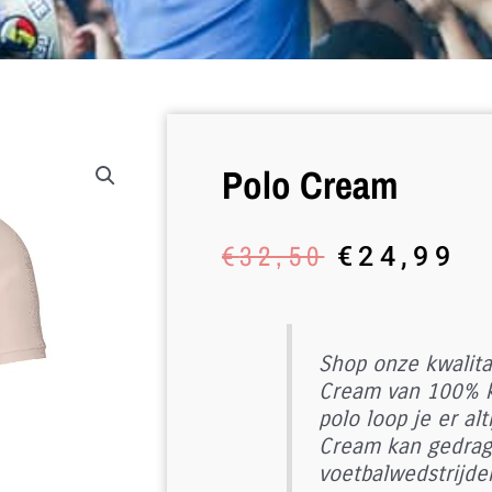
Polo Cream
Oorspronk
Hu
€
32,50
€
24,99
prijs
pr
was:
is
€32,50.
€2
Shop onze kwalita
Cream van 100% k
polo loop je er alt
Cream kan gedrag
voetbalwedstrijden