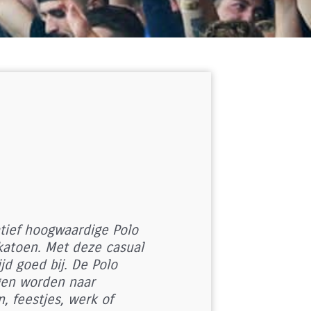
elijke
idige
ijs
:
4,99.
tief hoogwaardige Polo
atoen. Met deze casual
ijd goed bij. De Polo
en worden naar
, feestjes, werk of