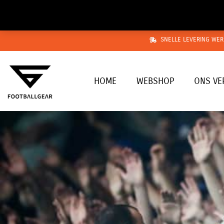
Ga
naar
de
SNELLE LEVERING WER
inhoud
HOME
WEBSHOP
ONS VE