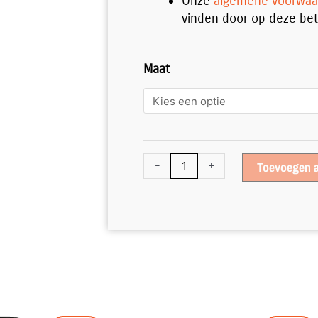
Onze
algemene voorwaa
vinden door op deze bet
*Ultralight*
Maat
Polo
Brook
Green
aantal
-
+
Toevoegen 