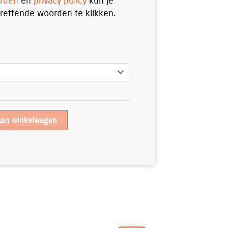
rden
en
privacy policy
kun je
reffende woorden te klikken.
aan winkelwagen