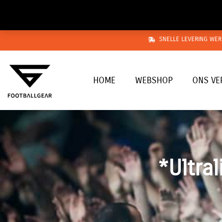
Ga
naar
de
SNELLE LEVERING WER
inhoud
HOME
WEBSHOP
ONS VE
*Ultra