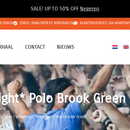
SALE! UP TO 50% OFF
Negeren
ELDWIJD
ENKEL KWALITATIEVE MATERIALEN
KLANTENSERVICE VIA WHATSAP
RHAAL
CONTACT
NIEUWS
light* Polo Brook Green
Home
/
Webshop
/
*Ultralight* Polo Brook Green