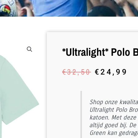
*Ultralight* Polo
Oorspronk
Hu
€
32,50
€
24,99
prijs
pr
was:
is
€32,50.
€2
Shop onze kwalita
Ultralight Polo B
katoen. Met deze 
altijd goed bij. De
Green kan gedrag