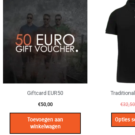
Giftcard EUR50
Traditiona
€
50,00
€
32,50
Toevoegen aan
Opties s
winkelwagen