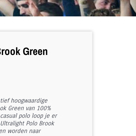
 Brook Green
elijke
idige
ijs
:
4,99.
tief hoogwaardige
rook Green van 100%
casual polo loop je er
 Ultralight Polo Brook
en worden naar