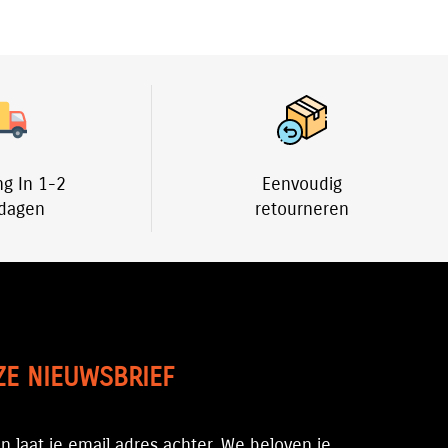
ng In 1-2
Eenvoudig
dagen
retourneren
ZE NIEUWSBRIEF
n laat je email adres achter. We beloven je