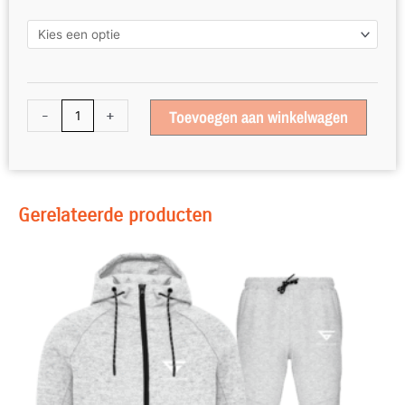
Snow
Grey
aantal
-
+
Toevoegen aan winkelwagen
Gerelateerde producten
Dit
product
heeft
meerdere
variaties.
Deze
optie