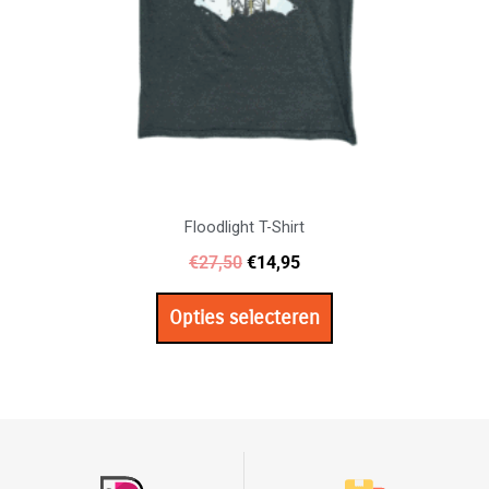
worden
op
de
productpagina
Floodlight T-Shirt
€
27,50
€
14,95
Opties selecteren