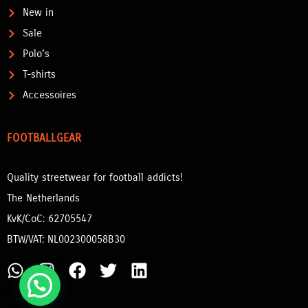
New in
Sale
Polo’s
T-shirts
Accessoires
FOOTBALLGEAR
Quality streetwear for football addicts!
The Netherlands
KvK/CoC: 62705547
BTW/VAT: NL002300058B30
W
I
F
T
L
h
n
a
w
i
a
s
c
i
n