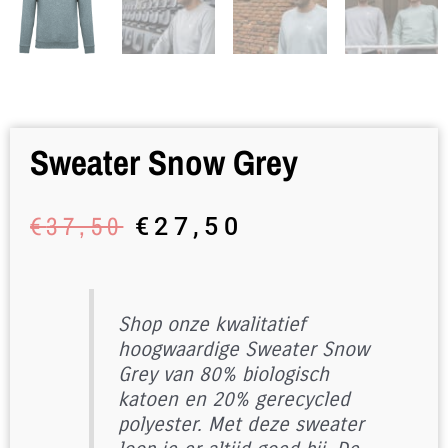
Sweater Snow Grey
Oorspronkelijke
Huidige
€
37,50
€
27,50
prijs
prijs
was:
is:
€37,50.
€27,50.
Shop onze kwalitatief
hoogwaardige Sweater Snow
Grey van 80% biologisch
katoen en 20% gerecycled
polyester. Met deze sweater