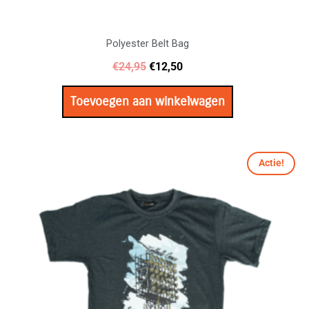
Polyester Belt Bag
€
24,95
€
12,50
Toevoegen aan winkelwagen
Oorspronkelijke
Huidige
Dit
Actie!
prijs
prijs
product
was:
is:
heeft
€27,50.
€14,95.
meerdere
variaties.
Deze
optie
kan
gekozen