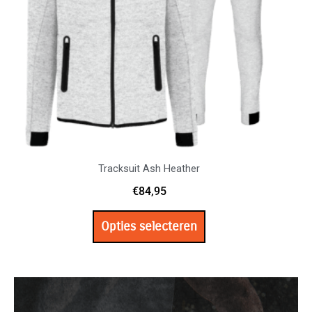
kan
gekozen
worden
op
de
productpagina
Tracksuit Ash Heather
€
84,95
Opties selecteren