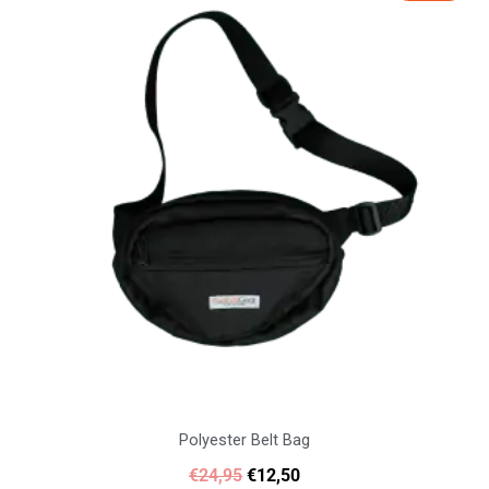
was:
is:
€24,95.
€12,50.
Polyester Belt Bag
€
24,95
€
12,50