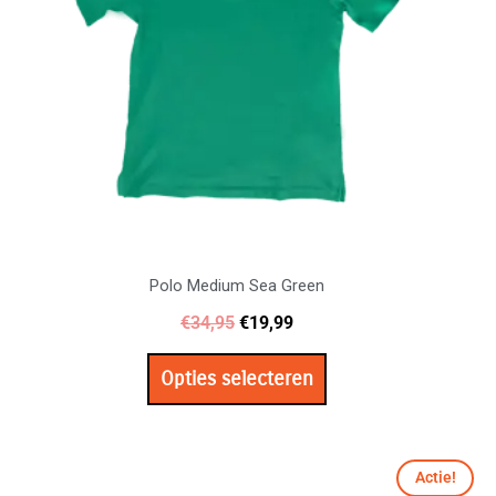
optie
kan
gekozen
worden
op
de
productpagina
Polo Medium Sea Green
€
34,95
€
19,99
Opties selecteren
Oorspronkelijke
Huidige
Actie!
prijs
prijs