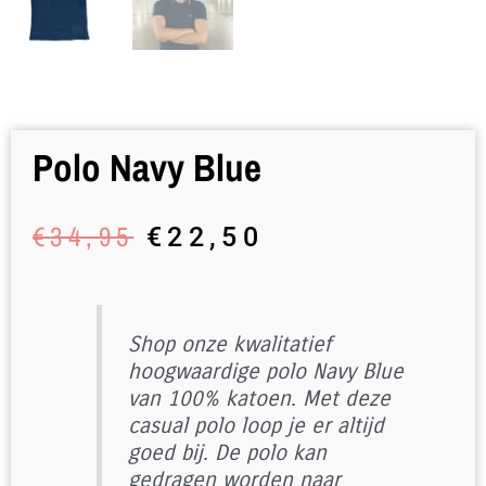
Polo Navy Blue
Oorspronkelijke
Huidige
€
34,95
€
22,50
prijs
prijs
was:
is:
€34,95.
€22,50.
Shop onze kwalitatief
hoogwaardige polo Navy Blue
van 100% katoen. Met deze
casual polo loop je er altijd
goed bij. De polo kan
gedragen worden naar