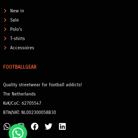
New in
Sale
Polo’s
T-shirts
Accessoires
FOOTBALLGEAR
Quality streetwear for football addicts!
The Netherlands
KvK/CoC: 62705547
BTW/VAT: NL002300058B30
W
I
F
T
L
h
n
a
w
i