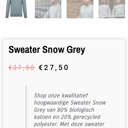
Sweater Snow Grey
Original
Current
€
37,50
€
27,50
price
price
was:
is:
€37,50.
€27,50.
Shop onze kwalitatief
hoogwaardige Sweater Snow
Grey van 80% biologisch
katoen en 20% gerecycled
polyester. Met deze sweater