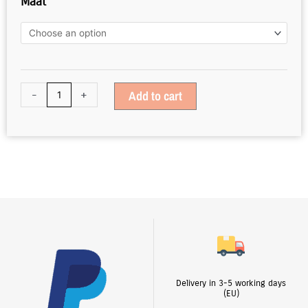
Maat
Snow
Grey
quantity
-
+
Add to cart
Delivery in 3-5 working days
(EU)