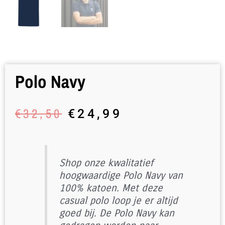
Polo Navy
Oorspronkelijke
Huidige
€
32,50
€
24,99
prijs
prijs
was:
is:
€32,50.
€24,99.
Shop onze kwalitatief
hoogwaardige Polo Navy van
100% katoen. Met deze
casual polo loop je er altijd
goed bij. De Polo Navy kan