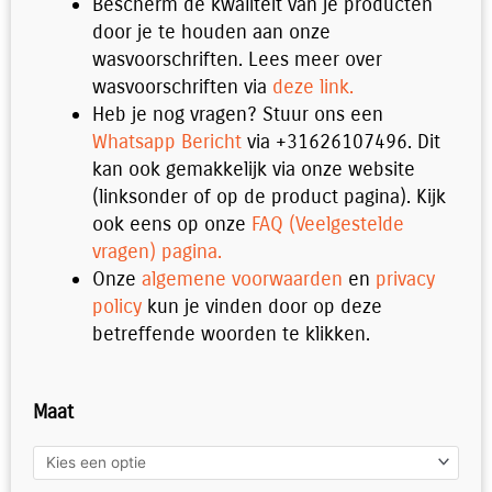
Bescherm de kwaliteit van je producten
door je te houden aan onze
wasvoorschriften. Lees meer over
wasvoorschriften via
deze link.
Heb je nog vragen? Stuur ons een
Whatsapp Bericht
via +31626107496. Dit
kan ook gemakkelijk via onze website
(linksonder of op de product pagina). Kijk
ook eens op onze
FAQ (Veelgestelde
vragen) pagina.
Onze
algemene voorwaarden
en
privacy
policy
kun je vinden door op deze
betreffende woorden te klikken.
Polo
Maat
Navy
aantal