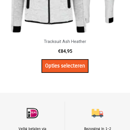
productpagina
Tracksuit Ash Heather
€
84,95
Opties selecteren
Veilig betalen via
Bezorging In 1-2