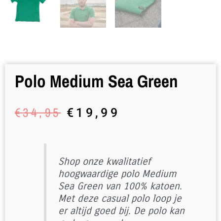
Polo Medium Sea Green
Original
Current
€
34,95
€
19,99
price
price
was:
is:
€34,95.
€19,99.
Shop onze kwalitatief
hoogwaardige polo Medium
Sea Green van 100% katoen.
Met deze casual polo loop je
er altijd goed bij. De polo kan